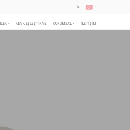
TR
NLER
RENK EŞLEŞTIRME
KURUMSAL
İLETIŞIM
EN
İç Cephe Renk Kartelası
Kartelacım Kimdir?
Dış Cephe Renk Kartelası
Sürdürülebilirlik
Efekt Renk Kartelası
Üretim ve Ar-ge
Ahşap Renk Kartelası
Kalite Yönetimi ve Sertifikalar
Kiti
Sprey Renk Kartelası
Değerlerimiz
Selülozik Renk Kartelası
Gezegen
pmanları
Sentetik Renk Kartelası
Sanayi Grubu Renk Kartelası
Hammertone Renk Kartelası
Oto Renk Kartelası
Derz Dolgu Renk Kartelası