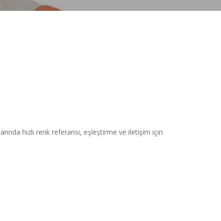
Alüminyum Renk Kartelası
RAL Renkleri Kartelası
RAL Kartelası
NCS INDEX 2050 Renk Kartelası
NOVA 2024 Renk Kartelası
NOVA 720 Renk Kartelası
Örtücülük Test Kartı
Metal Boya Karıştırma Ölçü Çubuğu
nda hızlı renk referansı, eşleştirme ve iletişim için