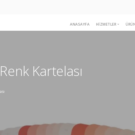
ANASAYFA
HIZMETLER
ÜRÜ
Çipli Kartela
U.V. Kartela
Yelpaze Kartela
Renk Kartelası
Ahşap Kartela
Renk Pazarlama 
Pano Kartela
ası
Laboratuvar Eki
CepKartela™
Tasarım